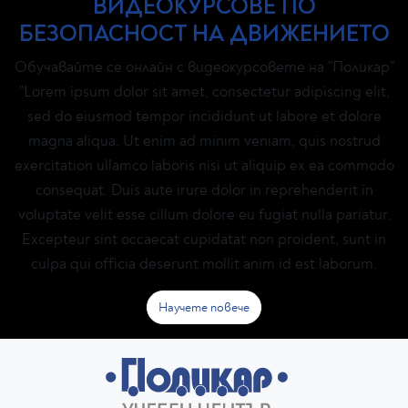
ВИДЕОКУРСОВЕ ПО
БЕЗОПАСНОСТ НА ДВИЖЕНИЕТО
Обучавайте се онлайн с видеокурсовете на "Поликар"
"Lorem ipsum dolor sit amet, consectetur adipiscing elit,
sed do eiusmod tempor incididunt ut labore et dolore
magna aliqua. Ut enim ad minim veniam, quis nostrud
exercitation ullamco laboris nisi ut aliquip ex ea commodo
consequat. Duis aute irure dolor in reprehenderit in
voluptate velit esse cillum dolore eu fugiat nulla pariatur.
Excepteur sint occaecat cupidatat non proident, sunt in
culpa qui officia deserunt mollit anim id est laborum.
Научете повече