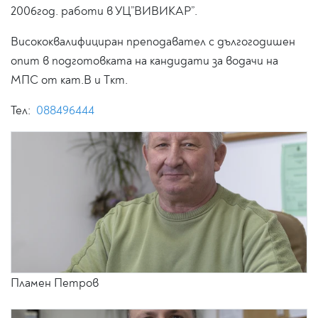
2006год. работи в УЦ”ВИВИКАР”.
Висококвалифициран преподавател с дългогодишен
опит в подготовката на кандидати за водачи на
МПС от кат.В и Ткт.
Тел:
088496444
Пламен Петров